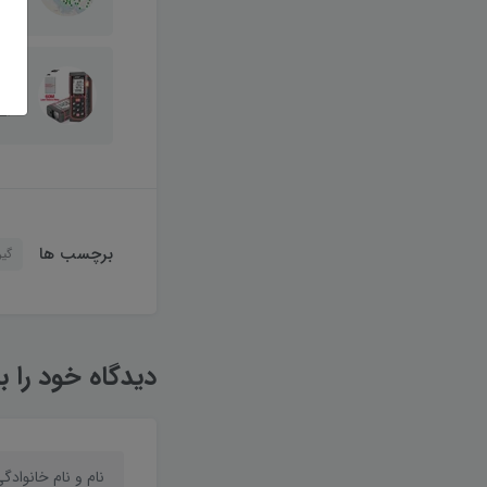
بودن
E60
برچسب ها
گی
دیدگاه خود را ب