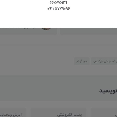
 سامانه شمیم
پک
66575131
09125779096
معرفی متر لیزری سندوی SNDWAY
جعبه گشایی و بررسی تو
SW-
نرکسون Nerxon NT02 Plus
رنده مولتی فرکانس
سینگولار
نویسید