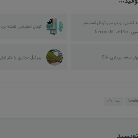
نید...
ه گشایی و بررسی توتال استیشن
توتال استیشن نقشه برداری e RCS
Nerxon NT02 P
ولر نقشه برداری S50
پروفیل برداری با متر لیزری ca D510
Sandi
سندینگ
نویسید