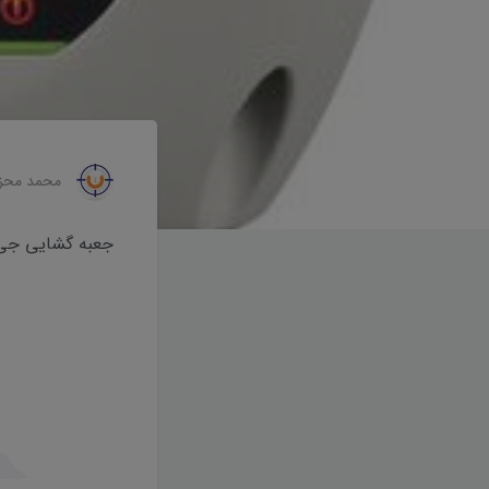
محمد محز
جعبه گشایی جی پی اس ن