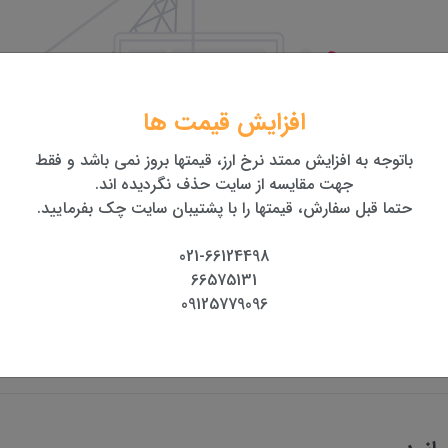
افزایش قیمت ها
باتوجه به افزایش ممتد نرخ ارز، قیمتها بروز نمی باشد و فقط
جهت مقایسه از سایت حذف نگردیده اند.
حتما قبل سفارش، قیمتها را با پشتیبان سایت چک بفرمایید.
021-66124498
66575131
09125779096