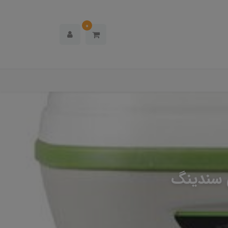
0
 سندینگ