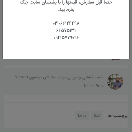
حتما قبل سفارش، قیمتها را با پشتیبان سایت چک
بفرمایید.
021-66124498
جعبه گشایی متر لیزری لایکا Leica D510 پک
66575131
09125779096
معرفی متر لیزری سندوی SNDWAY SW-E60
جعبه گشایی و بررسی توتال استیشن نرکسون Nerxon
NT02 Plus
برچسب ها
لایکا
Leica