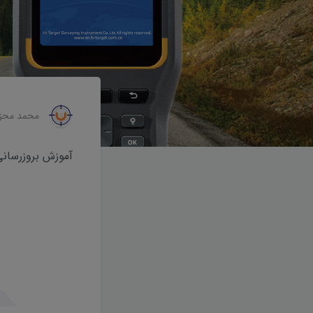
محمد محز
آموزش بروزرسانی نرم افزار HiSurvey در ک