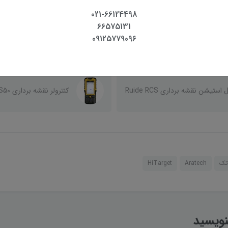
021-66124498
66575131
معرفی متر لیزری سندوی SNDWAY
جعبه گشایی و بررسی تو
09125779096
SW-
نرکسون Nerxon NT02 Plus
 استیشن نقشه برداری Ruide RCS
کنترولر نقشه برداری S50
اتک
Aratech
HiTarget
نویسید