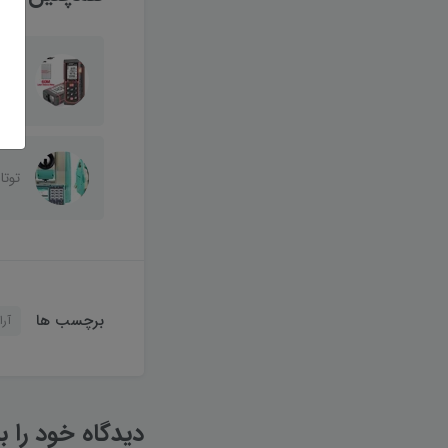
E60
توتال
برچسب ها
آر
دیدگاه خود را ب