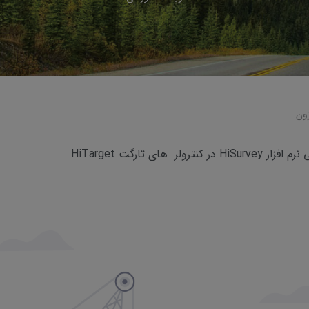
ون
نترولر های تارگت HiTarget