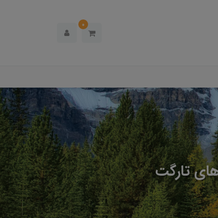
0
HiSurv در کنترولر های تارگت