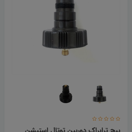
پیچ ترابراک دوربین توتال استیشن