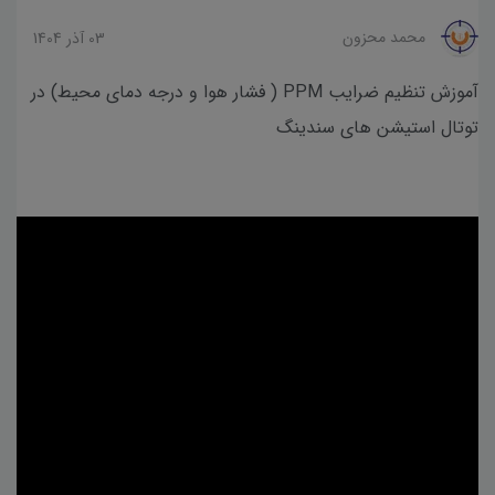
محمد محزون
03 آذر 1404
آموزش تنظیم ضرایب PPM ( فشار هوا و درجه دمای محیط) در
توتال استیشن های سندینگ