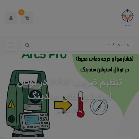
0
تنظیم ضریب PPM در توتال
استیشن های سندینگ
وبلاگ آموزشی