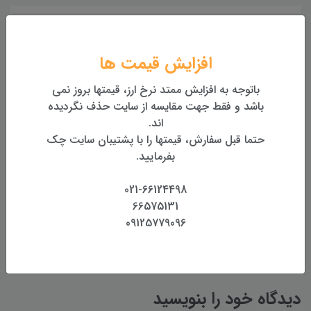
جعبه گشایی متر لیزری لایکا Leica D510 پک
افزایش قیمت ها
باتوجه به افزایش ممتد نرخ ارز، قیمتها بروز نمی
باشد و فقط جهت مقایسه از سایت حذف نگردیده
معرفی متر لیزری سندوی SNDWAY SW-E60
اند.
حتما قبل سفارش، قیمتها را با پشتیبان سایت چک
بفرمایید.
جعبه گشایی و بررسی توتال استیشن نرکسون Nerxon
NT02 Plus
021-66124498
66575131
09125779096
دیدگاه خود را بنویسید