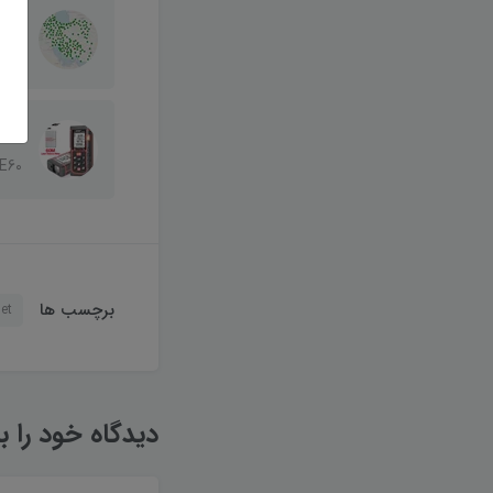
آموز
بودن
E60
برچسب ها
et
دیدگاه خود را ب