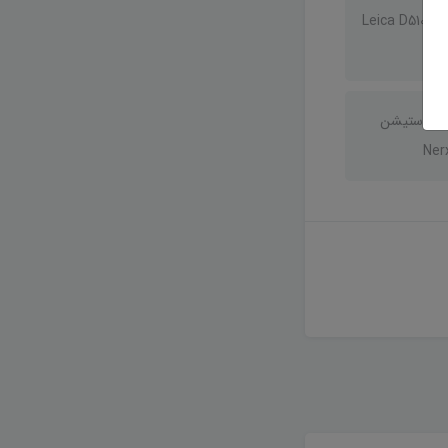
جعبه گشایی متر لیزری لایکا Leica D510
تال استیشن