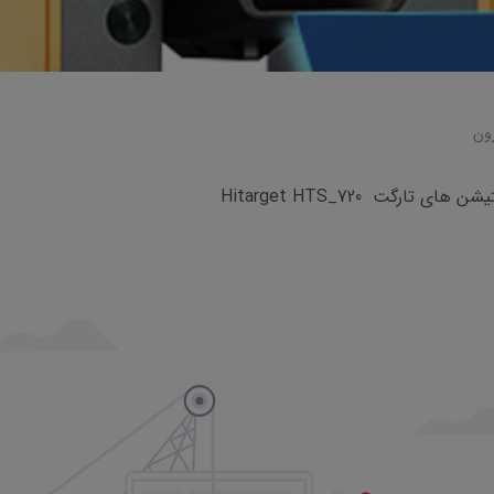
ون
ی تارگت Hitarget HTS_720