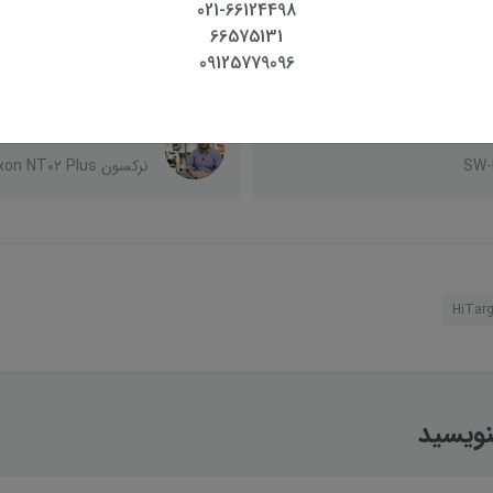
021-66124498
ش نحوه بررسی فعال یا غیر فعال
66575131
 سامانه شمیم
پک
09125779096
معرفی متر لیزری سندوی SNDWAY
جعبه گشایی و بررسی تو
SW-
نرکسون Nerxon NT02 Plus
HiTarg
نویسید