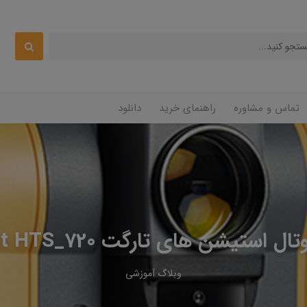
تماس و مشاوره
راهنمای خرید
دانلود
استیشن های تارگت Hitarget HTS_720
وبلاگ آموزشی