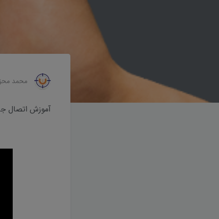
محمد محز
آموزش اتصال جی پی اس ن