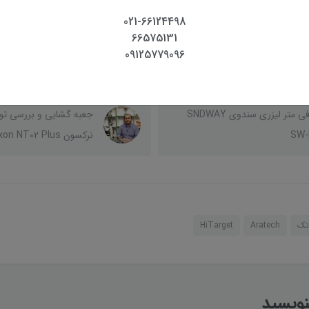
021-66124498
66575131
ش نحوه بررسی فعال یا غیر فعال
09125779096
 سامانه شمیم
پک
معرفی متر لیزری سندوی SNDWAY
جعبه گشایی و بررسی تو
SW-
نرکسون Nerxon NT02 Plus
اتک
Aratech
HiTarget
نویسید