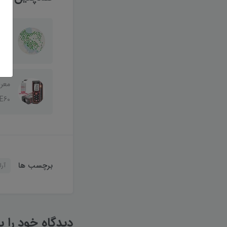
آموز
بودن
E60
برچسب ها
آر
دیدگاه خود را ب