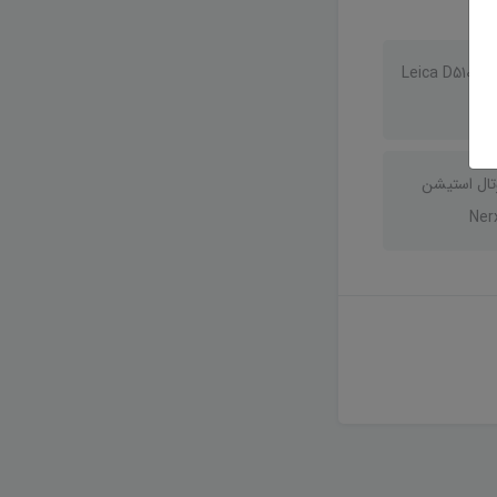
جعبه گشایی متر لیزری لایکا Leica D510
تال استیشن