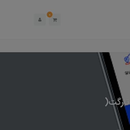
0
تارگت(