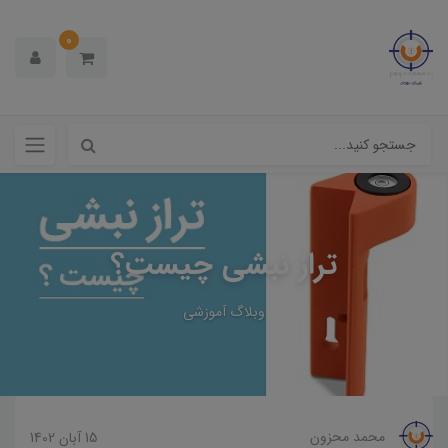
0
تراز نبشی چیست؟
وبلاگ آموزشی
محمد محزون
15 آبان 1402