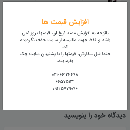
افزایش قیمت ها
معرفی متر لیزری سندوی SNDWAY SW-E60
باتوجه به افزایش ممتد نرخ ارز، قیمتها بروز نمی
باشد و فقط جهت مقایسه از سایت حذف نگردیده
اند.
جعبه گشایی و بررسی توتال استیشن نرکسون Nerxon
حتما قبل سفارش، قیمتها را با پشتیبان سایت چک
NT02 Plus
بفرمایید.
021-66124498
66575131
برچسب ها
متعلقات نقشه برداری
09125779096
دیدگاه خود را بنویسید