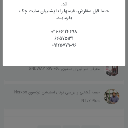
اند.
حتما قبل سفارش، قیمتها را با پشتیبان سایت چک
آموزش نحوه بررسی فعال یا غیر فعال بودن سامانه شمیم
بفرمایید.
021-66124498
66575131
جعبه گشایی متر لیزری لایکا Leica D510 پک
09125779096
معرفی متر لیزری سندوی SNDWAY SW-E60
جعبه گشایی و بررسی توتال استیشن نرکسون Nerxon
NT02 Plus