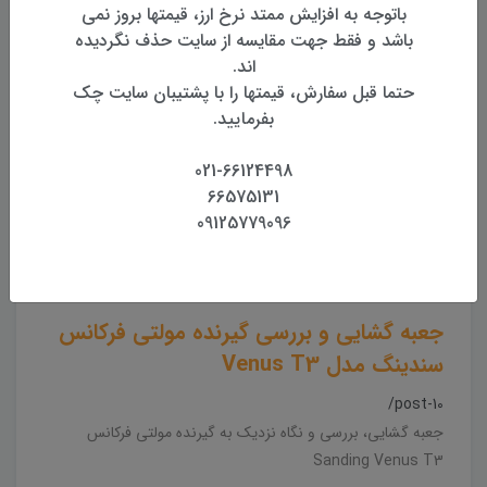
باتوجه به افزایش ممتد نرخ ارز، قیمتها بروز نمی
/post-23
باشد و فقط جهت مقایسه از سایت حذف نگردیده
اند.
آموزش نحوه اتصال چپقی توتال استیشن سندینگ Sanding
حتما قبل سفارش، قیمتها را با پشتیبان سایت چک
بفرمایید.
جعبه گشایی جی پی اس نقشه برداری
021-66124498
سندینگ Sanding T66
66575131
09125779096
/post-14
جعبه گشایی و بررسی گیرنده مولتی فرکانس
سندینگ مدل Venus T3
/post-10
جعبه گشایی، بررسی و نگاه نزدیک به گیرنده مولتی فرکانس
Sanding Venus T3