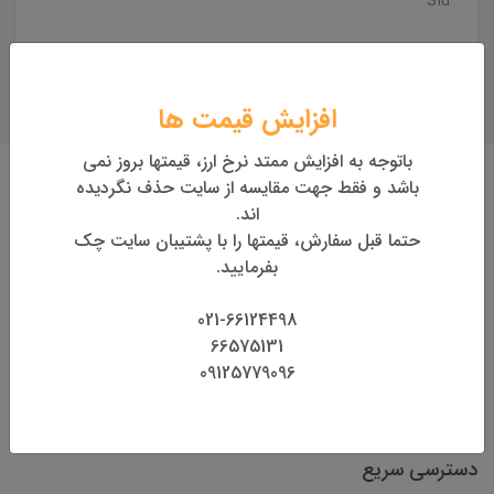
S1u
افزایش قیمت ها
باتوجه به افزایش ممتد نرخ ارز، قیمتها بروز نمی
باشد و فقط جهت مقایسه از سایت حذف نگردیده
اند.
حق کپی رایت
حتما قبل سفارش، قیمتها را با پشتیبان سایت چک
بفرمایید.
کلیه مطالب این پیج توسط تیم کارشناسی شرکت نودال تهیه و
تدوین شده.
021-66124498
هر گونه کپی از مطالب سایت و استفاده در سایت های دیگر، بدون
66575131
09125779096
هماهنگی با شرکت نودال، اشکال شرعی دارد.
دسترسی سریع